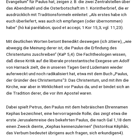
Evangelium“ für Paulus hat, zeigen z. B. die zwei Zentralstellen über
das Abendmahl und die Osterbotschaft im 1. Korintherbrief, die er
ausdrücklich mit Traditionsformeln einleitet: „Als erstes habe ich
euch überliefert, was auch ich empfangen (oder übernommen)
habe“ (hò kaì parélabon; quod et accepi; 1 Kor 15,3; vgl. 11,23).
Mit deutlichen Worten betont Benedikt deswegen (ich zitiere), „wie
abwegig die Meinung derer ist, die Paulus die Erfindung des
Christentums zuschreiben“ (KaP 5,4). Die Fachtheologen wissen,
daß diese Kritik auf die liberale protestantische Exegese um Adolf
von Harnack zielt, die in unseren Tagen Gerd Lüdemann wieder
auferweckt und noch radikalisiert hat, etwa mit dem Buch „Paulus,
der Gründer des Christentums“3. Das Christentum, und mit ihm die
Kirche, war aber in Wirklichkeit vor Paulus da; und er bindet sich an
die Tradition derer, die vor ihm Apostel waren.
Dabei spielt Petrus, den Paulus mit dem hebräischen Ehrennamen
Kephas bezeichnet, eine hervorragende Rolle; das zeigt etwa die
erste Jerusalemreise des bekehrten Paulus, die nach Gal 1,18 dem
einen Zweck diente, „Kephas kennenzulernen“ (historēsai Kēphãn;
das Verbum bedeutet übrigens auch fragen, sich erkundigen4).