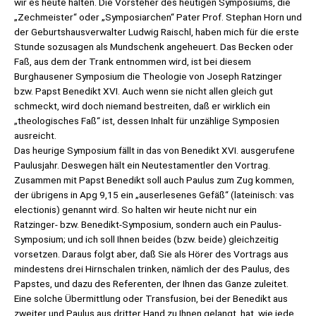
wir es heute halten. Die Vorsteher des heutigen Symposiums, die
„Zechmeister“ oder „Symposiarchen“ Pater Prof. Stephan Horn und
der Geburtshausverwalter Ludwig Raischl, haben mich für die erste
Stunde sozusagen als Mundschenk angeheuert. Das Becken oder
Faß, aus dem der Trank entnommen wird, ist bei diesem
Burghausener Symposium die Theologie von Joseph Ratzinger
bzw. Papst Benedikt XVI. Auch wenn sie nicht allen gleich gut
schmeckt, wird doch niemand bestreiten, daß er wirklich ein
„theologisches Faß“ ist, dessen Inhalt für unzählige Symposien
ausreicht.
Das heurige Symposium fällt in das von Benedikt XVI. ausgerufene
Paulusjahr. Deswegen hält ein Neutestamentler den Vortrag.
Zusammen mit Papst Benedikt soll auch Paulus zum Zug kommen,
der übrigens in Apg 9,15 ein „auserlesenes Gefäß“ (lateinisch: vas
electionis) genannt wird. So halten wir heute nicht nur ein
Ratzinger- bzw. Benedikt-Symposium, sondern auch ein Paulus-
Symposium; und ich soll Ihnen beides (bzw. beide) gleichzeitig
vorsetzen. Daraus folgt aber, daß Sie als Hörer des Vortrags aus
mindestens drei Hirnschalen trinken, nämlich der des Paulus, des
Papstes, und dazu des Referenten, der Ihnen das Ganze zuleitet.
Eine solche Übermittlung oder Transfusion, bei der Benedikt aus
zweiter und Paulus aus dritter Hand zu Ihnen gelangt, hat, wie jede