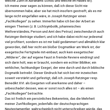
welche Zunft in Abrahams Schoß und welche im Hades ist).
Ich meine zwar sagen zu können, daß ich diese Sicht nie
übernommen habe; aber sie hat mich insofern gestreift, als es mir
lange nicht eingefallen wäre, in Joseph Ratzinger einen
„Fachkollegen“ zu sehen. Immerhin habe ich bei der Arbeit an
einigen Themen (z. B. Lichtsymbolik, johanneisches
Weltverständnis; Person und Amt des Petrus) zwischendurch auch
Ratzinger-Beiträge studiert; und ich habe dabei nicht nur jedesmal
viel profitiert, sondern es ist mir bald gedämmert und allmählich klar
geworden, daß hier nicht ein bloßer Dogmatiker am Werk ist, der
exegetische Fertigteile mit-einbaut; auch kein exegetischer
„Wilderer“, der auf eigene Faust in fremde Reviere eindringt und
sich darin holt, was er braucht, sondern ein echter Bibliker, ein
wirklicher, fachkundiger Exeget, der eine durch und durch biblische
Dogmatik betreibt. Dieser Eindruck hat sich bei mir inzwischen
soweit verstärkt und gefestigt, daß ich Joseph Ratzinger resp.
Benedikt XVI. als Exegeten voll anerkenne und daher –
unbeschadet dessen, was er sonst noch alles ist – als einen
„Fachkollegen“ betrachte.
Das ist freilich ein persönliches Bekenntnis, das die Mehrheit
meiner Zunftkollegen, jedenfalls der deutschsprachigen
Neutestamentler, wahrscheinlich nicht unterschreiben würde, das