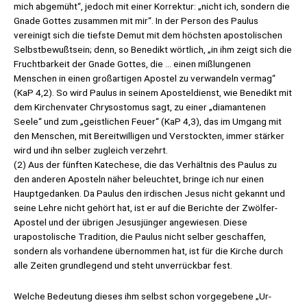
mich abgemüht“, jedoch mit einer Korrektur: „nicht ich, sondern die
Gnade Gottes zusammen mit mir“. In der Person des Paulus
vereinigt sich die tiefste Demut mit dem höchsten apostolischen
Selbstbewußtsein; denn, so Benedikt wörtlich, „in ihm zeigt sich die
Fruchtbarkeit der Gnade Gottes, die … einen mißlungenen
Menschen in einen großartigen Apostel zu verwandeln vermag“
(KaP 4,2). So wird Paulus in seinem Aposteldienst, wie Benedikt mit
dem Kirchenvater Chrysostomus sagt, zu einer „diamantenen
Seele“ und zum „geistlichen Feuer“ (KaP 4,3), das im Umgang mit
den Menschen, mit Bereitwilligen und Verstockten, immer stärker
wird und ihn selber zugleich verzehrt.
(2) Aus der fünften Katechese, die das Verhältnis des Paulus zu
den anderen Aposteln näher beleuchtet, bringe ich nur einen
Hauptgedanken. Da Paulus den irdischen Jesus nicht gekannt und
seine Lehre nicht gehört hat, ist er auf die Berichte der Zwölfer-
Apostel und der übrigen Jesusjünger angewiesen. Diese
urapostolische Tradition, die Paulus nicht selber geschaffen,
sondern als vorhandene übernommen hat, ist für die Kirche durch
alle Zeiten grundlegend und steht unverrückbar fest.
Welche Bedeutung dieses ihm selbst schon vorgegebene „Ur-