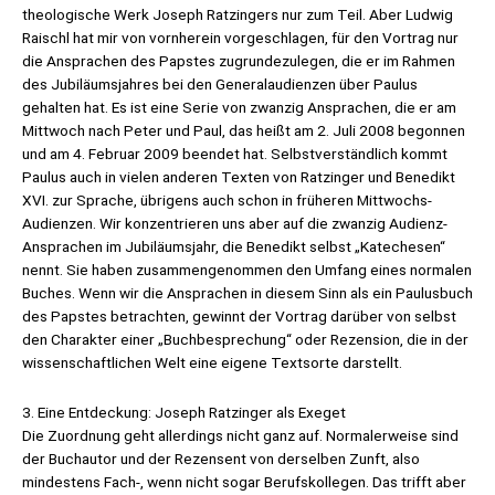
theologische Werk Joseph Ratzingers nur zum Teil. Aber Ludwig
Raischl hat mir von vornherein vorgeschlagen, für den Vortrag nur
die Ansprachen des Papstes zu­grundezulegen, die er im Rahmen
des Jubiläumsjahres bei den Generalaudienzen über Paulus
gehalten hat. Es ist eine Serie von zwanzig Ansprachen, die er am
Mittwoch nach Peter und Paul, das heißt am 2. Juli 2008 begonnen
und am 4. Februar 2009 beendet hat. Selbstverständlich kommt
Paulus auch in vielen anderen Texten von Ratzinger und Benedikt
XVI. zur Sprache, übrigens auch schon in früheren Mittwochs-
Audienzen. Wir konzentrieren uns aber auf die zwanzig Audienz-
Ansprachen im Jubiläumsjahr, die Benedikt selbst „Katechesen“
nennt. Sie haben zusammengenommen den Umfang eines normalen
Buches. Wenn wir die Ansprachen in diesem Sinn als ein Paulusbuch
des Papstes betrachten, gewinnt der Vortrag darüber von selbst
den Charakter einer „Buchbesprechung“ oder Rezension, die in der
wissenschaftlichen Welt eine eigene Textsorte darstellt.
3. Eine Entdeckung: Joseph Ratzinger als Exeget
Die Zuordnung geht allerdings nicht ganz auf. Normalerweise sind
der Buchautor und der Rezensent von derselben Zunft, also
mindestens Fach-, wenn nicht sogar Berufskollegen. Das trifft aber