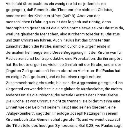
Vielleicht überrascht es ein wenig (so ist es jedenfalls mir
gegangen), daß Benedikt die Themenreihe nicht mit Christus,
sondern mit der Kirche eröffnet (KaP 8). Aber von der
menschlichen Erfahrung aus ist das logisch und richtig; denn
biographisch gesehen ist die Kirche normalerweise vor Christus da,
weil uns glaubende Menschen, also Kirchenmitglieder zu Christus
und zum Christsein führen. Auch Paulus hat das Christentum
zunächst durch die Kirche, nämlich durch die Urgemeinde in
Jerusalem kennengelernt. Diese Begegnung mit der Kirche war für
Paulus zunächst kontraproduktiv; eine Provokation, die ihn empört
hat. Bis heute ergeht es vielen so ähnlich mit der Kirche, und in der
jüngsten Zeit gerade mit ihrem obersten Vertreter. Bei Paulus hat
es einige Zeit gedauert, und es hat einen regelrechten
Zusammenbruch gebraucht, bis sich die Aggression gelegt und ins
Gegenteil verwandelt hat: in eine glühende Kirchenliebe, die nichts
anderes ist als die irdische, die soziale Gestalt der Christusliebe.
Die Kirche ist von Christus nicht zu trennen; sie bildet mit ihm eine
Einheit wie der Leib mit seinem Haupt und seinen Gliedern; eine
„Subjekteinheit“, sagt der Theologe Joseph Ratzinger in seinem
Kirchenbuch „Zur Gemeinschaft gerufen“6, und verweist dazu auf
die Titelstelle des heutigen Symposiums, Gal 3,28, wo Paulus sagt: