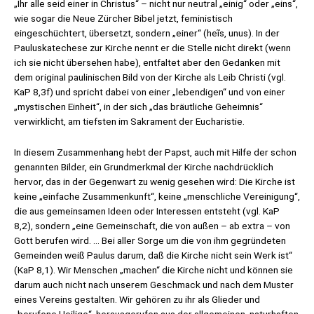
„Ihr alle seid einer in Christus“ – nicht nur neutral „einig“ oder „eins“,
wie sogar die Neue Zürcher Bibel jetzt, feministisch
eingeschüchtert, übersetzt, sondern „einer“ (heĩs, unus). In der
Pauluskatechese zur Kirche nennt er die Stelle nicht direkt (wenn
ich sie nicht übersehen habe), entfaltet aber den Gedanken mit
dem original paulinischen Bild von der Kirche als Leib Christi (vgl.
KaP 8,3f) und spricht dabei von einer „lebendigen“ und von einer
„mystischen Einheit“, in der sich „das bräutliche Geheimnis“
verwirklicht, am tiefsten im Sakrament der Eucharistie.
In diesem Zusammenhang hebt der Papst, auch mit Hilfe der schon
genannten Bilder, ein Grundmerkmal der Kirche nachdrücklich
hervor, das in der Gegenwart zu wenig gesehen wird: Die Kirche ist
keine „einfache Zusammenkunft“, keine „menschliche Vereinigung“,
die aus gemeinsamen Ideen oder Interessen entsteht (vgl. KaP
8,2), sondern „eine Gemeinschaft, die von außen – ab extra – von
Gott berufen wird. … Bei aller Sorge um die von ihm gegründeten
Gemeinden weiß Paulus darum, daß die Kirche nicht sein Werk ist“
(KaP 8,1). Wir Menschen „machen“ die Kirche nicht und können sie
darum auch nicht nach unserem Geschmack und nach dem Muster
eines Vereins gestalten. Wir gehören zu ihr als Glieder und