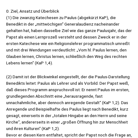
0. Ziel, Ansatz und Überblick
(1) Die zwanzig Katechesen zu Paulus (abgekürzt KaP), die
Benedikt in der „mittwöchigen“ Generalaudienz nacheinander
gehalten hat, haben dasselbe Ziel wie das ganze Paulusjahr, das der
Papst als einen Lernprozeß versteht und dessen Zweck er in der
ersten Katechese wie ein Religionslehrer programmatisch umreißt
und mit drei Wendungen verdeutlicht: „Vom hl. Paulus lernen, den
Glauben lernen, Christus lernen, schließlich den Weg des rechten
Lebens lernen“ (KaP 1,4).
(2) Damit ist der Blickwinkel eingestellt, der die Paulus-Darstellung
Benedikts leitet: Paulus als Lehrer und als Vorbild. Der Papst weiß,
daß dieses Programm anspruchsvoll ist. Er nennt Paulus im ersten,
grundlegenden Abschnitt eine „herausragende, fast
unnachahmliche, aber dennoch anregende Gestalt“ (KaP 1,2). Das
Anregende und Beispielhafte des Paulus liegt nach Benedikt, kurz
gesagt, einerseits in der „totalen Hingabe an den Herrn und seine
Kirche“, andererseits in einer „großen Öffnung hin zur Menschheit
und ihren Kulturen“ (KaP 1,2).
Bevor er diesen Kern entfaltet, spricht der Papst noch die Frage an,