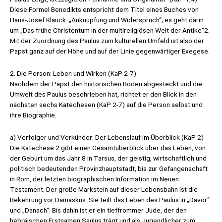
Diese Formel Benedikts entspricht dem Titel eines Buches von
Hans-Josef Klauck: „Anknüpfung und Widerspruch“; es geht darin
um „Das frühe Christentum in der multireligiösen Welt der Antike“2.
Mit der Zuordnung des Paulus zum kulturellen Umfeld ist also der
Papst ganz auf der Höhe und auf der Linie gegenwärtiger Exegese.
2. Die Person: Leben und Wirken (KaP 2-7)
Nachdem der Papst den historischen Boden abgesteckt und die
Umwelt des Paulus beschrieben hat, richtet er den Blick in den
nächsten sechs Katechesen (KaP 2-7) auf die Person selbst und
ihre Biographie.
a) Verfolger und Verkünder: Der Lebenslauf im Überblick (KaP 2)
Die Katechese 2 gibt einen Gesamtüberblick über das Leben, von
der Geburt um das Jahr 8 in Tarsus, der geistig, wirtschaftlich und
politisch bedeutenden Provinzhauptstadt, bis zur Gefangenschaft
in Rom, der letzten biographischen Information im Neuen
Testament. Der große Markstein auf dieser Lebensbahn ist die
Bekehrung vor Damaskus. Sie teilt das Leben des Paulus in „Davor“
und „Danach“: Bis dahin ist er ein tieffrommer Jude, der den
hebräischen Erstnamen Saulus trägt und als Jugendlicher zum