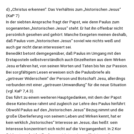
d) „Christus erkennen“: Das Verhältnis zum „historischen Jesus“
(KaP 7)
In der siebten Ansprache fragt der Papst, wie denn Paulus zum
sogenannten „historischen Jesus“ steht. Er hat ihn offenbar nicht
persönlich gesehen und gehört. Manche Exegeten meinen deshalb,
daß Paulus vom „historischen Jesus“ soviel wie nichts weiß und
auch gar nicht daran interessiert sei.
Benedikt betont demgegenüber, daß Paulus im Umgang mit den
Erstaposteln selbstverständlich auch Einzelheiten aus dem Wirken
Jesu erfahren hat, von seinen Worten und Taten bis hin zur Passion.
Bei sorgfältigem Lesen erweisen sich die Paulusbriefe als
„getreuer Widerschein“ der Person und Botschaft Jesu, allerdings
verbunden mit einer „getreuen Umwandlung“ für die neue Situation
(vgl. KaP 7,4.3).
Das führt zu einem weiteren Hauptgedanken, mit dem der Papst
diese Katechese rahmt und zugleich zur Lehre des Paulus hinführt:
Obwohl Paulus auf den „historischen Jesus“ Bezug nimmt und die
große Überlieferung von seinem Leben und Wirken kennt, hat er
kein wirklich „historisches“ Interesse an Jesus; das heißt: sein
Interesse konzentriert sich nicht auf die Vergangenheit. In 2 Kor