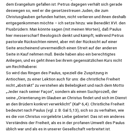
dem Evangelium gefallen ist. Petrus dagegen verhält sich gerade
deswegen so, weil er die gesetzestreuen Juden, die zum
Christusglauben gefunden hatten, nicht verlieren und ihnen deshalb
entgegenkommen möchte – ich setze hinzu: wie Benedikt XVI. den
Piusbrüdern. Man könnte sagen (mit meinen Worten), daß Paulus
hier messerscharf theologisch denkt und kämpft, während Petrus
pastorale Rücksichten nimmt, aber mit der Rücksicht auf einer
Seite anscheinend unvermeidlich einen Streit auf der anderen
Seite in Kauf nehmen muß. Beide haben also ein berechtigtes
Anliegen, und es geht ihnen bei ihrem gegensätzlichen Kurs nicht
um Rechthaberei.
So wird das Ringen des Paulus, speziell die Zuspitzung in
Antiochien, zu einer Lektion auch für uns: die christliche Freiheit
nicht „abstrakt“ zu verstehen als Beliebigkeit und nach dem Motto
„Jeder nach seiner Façon“, sondern als einen Suchprozeß, der
seine „Orientierung im Glauben an Christus findet und sich im Dienst
an den Brüdern konkret verwirklicht“ (KaP 6,4). Christliche Freiheit
bedeutet nach Paulus (vgl. z. B. Gal 5,13), sich so zu verhalten, wie
es die von Christus vorgelebte Liebe gebietet. Das ist ein anderes
Verständnis der Freiheit, als es in der profanen Umwelt des Paulus
üblich war und als es in unserer Gesellschaft verbreitet ist.