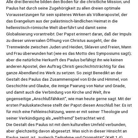
Alle drei Bereiche bilden den Boden für die christliche Mission; und
Paulus hat durch seine Zugehörigkeit zu allen dreien optimale
Voraussetzungen für sein späteres Wirken als Völkerapostel, der
das Evangelium aus der palästinisch-ländlichen Heimat in die
hellenistisch-römische Welt überführt und damit seine
Globalisierung vorantreibt. Der Papst erinnert daran, daß der Impuls
zu dieser universalen Öffnung von Christus ausgeht, der die
Trennwände zwischen Juden und Heiden, Sklaven und Freien, Mann
und Frau überwunden hat (wie es das Motto des Symposiums sagt);
aber die natürliche Herkunft des Paulus befähigt ihn wie keinen
anderen Apostel, den Auftrag Christi geschichtsträchtig für das
ganze Abendland ins Werk zu setzen. So zeigt Benedikt an der
Gestalt des Paulus das Zusammenspiel von Erde und Himmel, von
Geschichte und Glaube, die innige Paarung von Natur und Gnade,
und damit auch die Verbindung von Kirche und Welt, ihre
gegenseitige „Anschlußfähikeit“, wie man heute gerne sagt. Mit der
ersten Pauluskatechese stellt der Papst diesen Anschluß her. Es ist
für mich eine Fehleinschätzung, wenn er mit seiner Theologie und
seiner Verkündigung als „weltfremd“ betrachtet wird.
Die Gestalt des Paulus ist mit dem kulturellen Umfeld verbunden,
aber gleichzeitig davon abgesetzt. Was sich in dieser Hinsicht an
Paulus zeigt, ist „zugleich Teilnahme und Originalität“ (KaP 1,4).