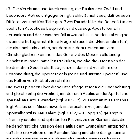
(3) Die Verehrung und Anerkennung, die Paulus den Zwölf und
besonders Petrus entgegenbringt, schließt nicht aus, daß es auch
Differenzen und Konflikte gab. Zwei Paradefälle, die Benedikt in der
sechsten Katechese bespricht, sind das sog. Apostelkonzil in
Jerusalem und der Zwischenfall in Antiochia. In beiden Fällen ging
es um die heftig umstrittene Frage, ob auch die „Heidenchristen“,
die also nicht als Juden, sondern aus dem Heidentum zum
Christusglauben kommen, das Gesetz des Moses vollständig
einhalten müssen, mit allen Praktiken, welche die Juden von der
heidnischen Gesellschaft abgrenzen; das sind vor allem die
Beschneidung, die Speiseregeln (reine und unreine Speisen) und
das Halten von Sabbatvorschriften.
Die zwei Episoden über diese Streitfrage zeigen die Hochachtung
und gleichzeitig die Freiheit, mit der sich Paulus an die Apstel und
speziell an Petrus wendet (vgl. KaP 6,2). Zusammen mit Barnabas
legt Paulus sein Missionswerk in Jerusalem vor, und das
Apostelkonzil in Jerusalem (vgl. Gal 2,1-10; Apg 15) gelangt in
einem synodalen und spirituellen Prozeß zu der Klarheit, daß die
heidenchristliche Mission des Paulus dem Evangelium entspricht,
daß also die Heiden ohne Beschneidung und ohne das genannte
jüdische Brauchtum in die christliche Kirche eintreten können.