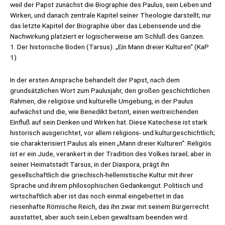
weil der Papst zunächst die Biographie des Paulus, sein Leben und
Wirken, und danach zentrale Kapitel seiner Theologie darstellt; nur
das letzte Kapitel der Biographie über das Lebensende und die
Nachwirkung platziert er logischerweise am Schluß des Ganzen.
1. Der historische Boden (Tarsus): „Ein Mann dreier Kulturen“ (KaP
1)
In der ersten Ansprache behandelt der Papst, nach dem
grundsätzlichen Wort zum Paulusjahr, den großen geschichtlichen
Rahmen, die religiöse und kulturelle Umgebung, in der Paulus
aufwächst und die, wie Benedikt betont, einen weitreichenden
Einfluß auf sein Denken und Wirken hat. Diese Katechese ist stark
historisch ausgerichtet, vor allem religions- und kulturgeschichtlich;
sie charakterisiert Paulus als einen „Mann dreier Kulturen“: Religiös
ist er ein Jude, verankert in der Tradition des Volkes Israel; aber in
seiner Heimatstadt Tarsus, in der Diaspora, prägt ihn
gesellschaftlich die griechisch-hellenistische Kultur mit ihrer
Sprache und ihrem philosophischen Gedankengut. Politisch und
wirtschaftlich aber ist das noch einmal eingebettet in das
riesenhafte Römische Reich, das ihn zwar mit seinem Bürgerrecht
ausstattet, aber auch sein Leben gewaltsam beenden wird.