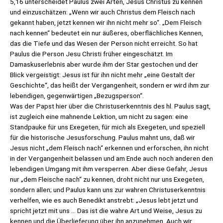
5,16 unterscheidet Paulus zwei Arten, Jesus Christus zu kennen
und einzuschätzen: „Wenn wir auch Christus dem Fleisch nach
gekannt haben, jetzt kennen wir ihn nicht mehr so“. „Dem Fleisch
nach kennen“ bedeutet ein nur äußeres, oberflächliches Kennen,
das die Tiefe und das Wesen der Person nicht erreicht. So hat
Paulus die Person Jesu Christi früher eingeschätzt. Im
Damaskuserlebnis aber wurde ihm der Star gestochen und der
Blick vergeistigt: Jesus ist für ihn nicht mehr „eine Gestalt der
Geschichte“, das heißt der Vergangenheit, sondern er wird ihm zur
lebendigen, gegenwärtigen „Bezugsperson“.
Was der Papst hier über die Christuserkenntnis des hl. Paulus sagt,
ist zugleich eine mahnende Lektion, um nicht zu sagen: eine
Standpauke für uns Exegeten, für mich als Exegeten, und speziell
für die historische Jesusforschung. Paulus mahnt uns, daß wir
Jesus nicht „dem Fleisch nach“ erkennen und erforschen, ihn nicht
in der Vergangenheit belassen und am Ende auch noch anderen den
lebendigen Umgang mit ihm versperren. Aber diese Gefahr, Jesus
nur „dem Fleische nach“ zu kennen, droht nicht nur uns Exegeten,
sondern allen; und Paulus kann uns zur wahren Christuserkenntnis
verhelfen, wie es auch Benedikt anstrebt: „Jesus lebt jetzt und
spricht jetzt mit uns … Das ist die wahre Art und Weise, Jesus zu
kennen und die Überlieferung über ihn anzunehmen. Auch wir