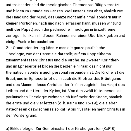
untereinander sind die theologischen Themen vielfältig vernetzt
und bilden im Grunde ein Ganzes. Weil unser Geist aber, ähnlich wie
die Hand und der Mund, das Ganze nicht auf einmal, sondern nur in
kleinen Portionen, nach und nach, erfassen kann, müssen wir (und
muß der Papst) auch die paulinische Theologie in Einzelthemen
zerlegen. Ich kann in diesem Rahmen nur einen Überblick geben und
einige Punkte herausheben.
Zur Grundorientierung könnte man die ganze paulinische
Theologie, wie der Papst sie darstellt, auf ein Doppelthema
zusammenfassen: Christus und die Kirche. Im Zweiten Korinther-
und im Epheserbrief bilden die beiden ein Paar, das nicht nur
thematisch, sondern auch personal verbunden ist: Die Kirche ist die
Braut, und im Epheserbrief dann auch die Ehefrau, des Bräutigams
und des Mannes Jesus Christus, der freilich zugleich das Haupt des
Leibes und der Herr, der Kyrios, ist. Von den zwölf Katechesen zur
paulinischen Theologie widmen sich fünf mehr der Kirche, nämlich
die erste und die vier letzten (d. h. KaP 8 und 16-19); die sieben
Katechesen dazwischen (also KaP 9 bis 15) stellen mehr Christus in
den Vordergrund.
a) Ekklesiologie: Zur Gemeinschaft der Kirche gerufen (KaP 8)