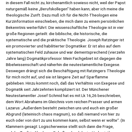
in diesem Fall nicht zu; kirchenamtlich sowieso nicht, weil der Papst
naturgemäß keine „Berufskollegen“ haben kann; aber ich meine die
theologische Zunft. Dazu muß ich für die Nicht-Theologen eine
Kurzinformation einschieben, die mich dann zu einem persönlichen
Bekenntnis weiterführt: Die wissenschaftliche Theologie ist in vier
große Regionen geteilt: die biblische, die historische, die
systematische und die praktische Theologie. Joseph Ratzinger ist
ein promovierter und habilitierter Dogmatiker. Er ist also auf dem
systematischen Feld zuhause und war dementsprechend (vierzehn
Jahre lang) Dogmatikprofessor. Mein Fachgebiet ist dagegen die
Bibelwissenschaft und näherhin die neutestamentliche Exegese.
Deswegen drängt sich die Beschäftigung mit Ratzingers Theologie
für mich nicht auf, und sie ist längere Zeit auf Sparflamme
geblieben. Hinzu kommt noch, daß das Verhältnis von Exegese und
Dogmatik seit Jahrzehnten kompliziert ist. Der Münchener
Neutestamentler Josef Schmid hat es mit Lk 16,26 beschrieben,
dem Wort Abrahams im Gleichnis vom reichen Prasser und armen
Lazarus: „Außerdem besteht zwischen uns und euch ein großer
Abgrund (lateinisch chaos magnum), so daß niemand von hier zu
euch oder von dort zu uns kommen kann, selbst wenn er wollte“. (In
Klammern gesagt: Logischerweise stellt sich dann die Frage,