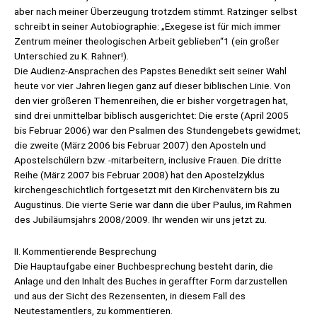
aber nach meiner Überzeugung trotzdem stimmt. Ratzinger selbst
schreibt in seiner Autobiographie: „Exegese ist für mich immer
Zentrum meiner theologischen Arbeit geblieben“1 (ein großer
Unterschied zu K. Rahner!).
Die Audienz-Ansprachen des Papstes Benedikt seit seiner Wahl
heute vor vier Jahren liegen ganz auf dieser biblischen Linie. Von
den vier größeren Themenreihen, die er bisher vorgetragen hat,
sind drei unmittelbar biblisch ausgerichtet: Die erste (April 2005
bis Februar 2006) war den Psalmen des Stundengebets gewidmet;
die zweite (März 2006 bis Februar 2007) den Aposteln und
Apostelschülern bzw. -mitarbeitern, inclusive Frauen. Die dritte
Reihe (März 2007 bis Februar 2008) hat den Apostelzyklus
kirchengeschichtlich fortgesetzt mit den Kirchenvätern bis zu
Augustinus. Die vierte Serie war dann die über Paulus, im Rahmen
des Jubiläumsjahrs 2008/2009. Ihr wenden wir uns jetzt zu.
II. Kommentierende Besprechung
Die Hauptaufgabe einer Buchbesprechung besteht darin, die
Anlage und den Inhalt des Buches in geraffter Form darzustellen
und aus der Sicht des Rezensenten, in diesem Fall des
Neutestamentlers, zu kommentieren.