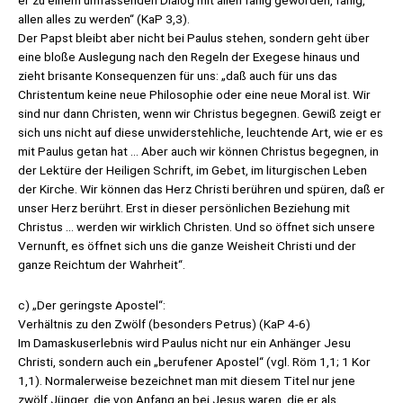
er zu einem umfassenden Dialog mit allen fähig geworden, fähig,
allen alles zu werden“ (KaP 3,3).
Der Papst bleibt aber nicht bei Paulus stehen, sondern geht über
eine bloße Auslegung nach den Regeln der Exegese hinaus und
zieht brisante Konsequenzen für uns: „daß auch für uns das
Christentum keine neue Philosophie oder eine neue Moral ist. Wir
sind nur dann Christen, wenn wir Christus begegnen. Gewiß zeigt er
sich uns nicht auf diese unwiderstehliche, leuchtende Art, wie er es
mit Paulus getan hat … Aber auch wir können Christus begegnen, in
der Lektüre der Heiligen Schrift, im Gebet, im liturgischen Leben
der Kirche. Wir können das Herz Christi berühren und spüren, daß er
unser Herz berührt. Erst in dieser persönlichen Beziehung mit
Christus … werden wir wirklich Christen. Und so öffnet sich unsere
Vernunft, es öffnet sich uns die ganze Weisheit Christi und der
ganze Reichtum der Wahrheit“.
c) „Der geringste Apostel“:
Verhältnis zu den Zwölf (besonders Petrus) (KaP 4-6)
Im Damaskuserlebnis wird Paulus nicht nur ein Anhänger Jesu
Christi, sondern auch ein „berufener Apostel“ (vgl. Röm 1,1; 1 Kor
1,1). Normalerweise bezeichnet man mit diesem Titel nur jene
zwölf Jünger, die von Anfang an bei Jesus waren, die er als