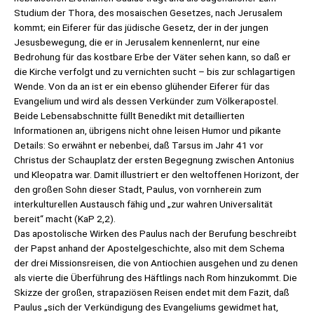
Studium der Thora, des mosaischen Gesetzes, nach Jerusalem
kommt; ein Eiferer für das jüdische Gesetz, der in der jungen
Jesusbewegung, die er in Jerusalem kennenlernt, nur eine
Bedrohung für das kostbare Erbe der Väter sehen kann, so daß er
die Kirche verfolgt und zu vernichten sucht – bis zur schlagartigen
Wende. Von da an ist er ein ebenso glühender Eiferer für das
Evangelium und wird als dessen Verkünder zum Völkerapostel.
Beide Lebensabschnitte füllt Benedikt mit detaillierten
Informationen an, übrigens nicht ohne leisen Humor und pikante
Details: So erwähnt er nebenbei, daß Tarsus im Jahr 41 vor
Christus der Schauplatz der ersten Begegnung zwischen Antonius
und Kleopatra war. Damit illustriert er den weltoffenen Horizont, der
den großen Sohn dieser Stadt, Paulus, von vornherein zum
interkulturellen Austausch fähig und „zur wahren Universalität
bereit“ macht (KaP 2,2).
Das apostolische Wirken des Paulus nach der Berufung beschreibt
der Papst anhand der Apostelgeschichte, also mit dem Schema
der drei Missionsreisen, die von Antiochien ausgehen und zu denen
als vierte die Überführung des Häftlings nach Rom hinzukommt. Die
Skizze der großen, strapaziösen Reisen endet mit dem Fazit, daß
Paulus „sich der Verkündigung des Evangeliums gewidmet hat,