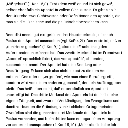
„Mißgeburt“ (1 Kor 15,8). Trotzdem weiß er und ist sich gewiß,
selber ebenfalls ein Apostel in vollem Sinn zu sein. Es gibt also in
der Urkirche zwei Sichtweisen oder Definitionen des Apostels, die
man als die lukanische und die paulinische bezeichnen kann.
Benedikt nennt, gut exegetisch, drei Hauptmerkmale, die nach
Paulus den Apostel ausmachen (vgl. KaP 4,2f). Das erste ist, daß er
„den Herrn gesehen“ (1 Kor 9,1), also eine Erscheinung des
Auferstandenen erfahren hat. Das zweite Merkmal ist im Fremdwort
„Apostel“ sprachlich fixiert, das von apostéllō, absenden,
aussenden stammt. Der Apostel hat eine Sendung oder
Beauftragung. Er kann sich also nicht selbst zu diesem Amt
entschließen oder es „ergreifen“, wie man einen Beruf ergreift,
sondern wird von einem anderen „gesandt“, der sein Aufftraggeber
bleibt. Das heißt aber nicht, daß er persönlich am Apostolat
unbeteiligt ist. Das dritte Merkmal des Apostels ist deshalb seine
eigene Tätigkeit, und zwar die Verkündigung des Evangeliums und
damit verbunden die Gründung von kirchlichen Ortsgemeinden.
Zweifellos sind die genannten drei Merkmale des Apostels bei
Paulus vorhanden, und beim dritten kann er sogar einen Vorsprung
vor anderen beanspruchen (1 Kor 15,10): „Mehr als alle habe ich