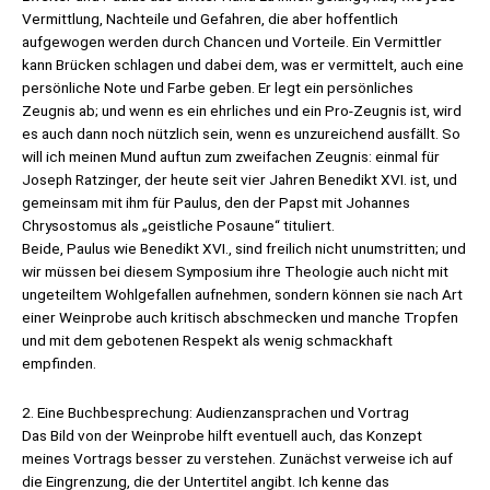
Vermittlung, Nachteile und Gefahren, die aber hoffentlich
aufgewogen werden durch Chancen und Vorteile. Ein Vermittler
kann Brücken schlagen und dabei dem, was er vermittelt, auch eine
persönliche Note und Farbe geben. Er legt ein persönliches
Zeugnis ab; und wenn es ein ehrliches und ein Pro-Zeugnis ist, wird
es auch dann noch nützlich sein, wenn es unzureichend ausfällt. So
will ich meinen Mund auftun zum zweifachen Zeugnis: einmal für
Joseph Ratzinger, der heute seit vier Jahren Benedikt XVI. ist, und
gemeinsam mit ihm für Paulus, den der Papst mit Johannes
Chrysostomus als „geistliche Posaune“ tituliert.
Beide, Paulus wie Benedikt XVI., sind freilich nicht unumstritten; und
wir müssen bei diesem Symposium ihre Theologie auch nicht mit
ungeteiltem Wohlgefallen aufnehmen, sondern können sie nach Art
einer Weinprobe auch kritisch abschmecken und manche Tropfen
und mit dem gebotenen Respekt als wenig schmackhaft
empfinden.
2. Eine Buchbesprechung: Audienzansprachen und Vortrag
Das Bild von der Weinprobe hilft eventuell auch, das Konzept
meines Vortrags besser zu verstehen. Zunächst verweise ich auf
die Eingrenzung, die der Untertitel angibt. Ich kenne das