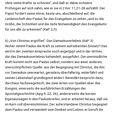
ohne seine Kräfte zu schonen“, und daß er dabei schwere
Prüfungen auf sich nahm, wie er sie in 2 Kor 11,21-28 aufzählt. Der
Papst fordert seine Hörer, heute uns, abschließend auf, die
Leidenschaft des Paulus für das Evangelium zu sehen „und so die
Größe, die Schönheit und die tiefe Notwendigkeit des Evangeliums
für uns alle zu erkennen“ (KaP 2,5).
b) „Von Christus ergriffen“: Das Damaskuserlebnis (KaP 3)
Woher nimmt Paulus die Kraft zu seinem aufreibenden Einsatz? Das
wird in der zweiten Ansprache noch angetippt und in der dritten,
die das Damaskuserlebnis behandelt, ausgeführt. Die unermüdliche
Kraft kommt nicht aus Paulus selbst, sondern aus einer anderen,
unerschöpflichen Quelle: aus der Begegnung mit Christus, die ihm
vor Damaskus unerwartet, geradezu überfallartig, widerfährt und
seinen Lebenslauf grundlegend ändert. Benedikt bespricht dazu,
durchaus fachexegetisch, die zwei Arten von Quellen über das
Ereignis, einerseits die ausführlichen Erzählungen der
Apostelgeschichte (Apg 9; 22; 26), andererseits die kurzen
Eigenaussagen in den Paulusbriefen, und er arbeitet heraus, daß sie
im Kern voll übereinstimmen: Der auferstandene Christus begegnet
dem Paulus und verwandelt sein Denken und Leben; er beruft ihn