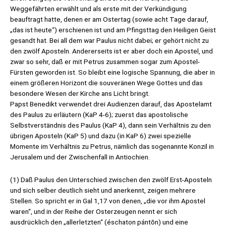
Weggefährten erwählt und als erste mit der Verkündigung
beauftragt hatte, denen er am Ostertag (sowie acht Tage darauf,
„das ist heute“) erschienen ist und am Pfingsttag den Heiligen Geist
gesandt hat. Bei all dem war Paulus nicht dabei; er gehört nicht zu
den zwölf Aposteln. Andererseits ist er aber doch ein Apostel, und
zwar so sehr, daß er mit Petrus zusammen sogar zum Apostel-
Fürsten geworden ist. So bleibt eine logische Spannung, die aber in
einem größeren Horizont die souveränen Wege Gottes und das
besondere Wesen der Kirche ans Licht bringt.
Papst Benedikt verwendet drei Audienzen darauf, das Apostelamt
des Paulus zu erläutern (KaP 4-6); zuerst das apostolische
Selbstverständnis des Paulus (KaP 4), dann sein Verhältnis zu den
übrigen Aposteln (KaP 5) und dazu (in KaP 6) zwei spezielle
Momente im Verhältnis zu Petrus, nämlich das sogenannte Konzil in
Jerusalem und der Zwischenfall in Antiochien.
(1) Daß Paulus den Unterschied zwischen den zwölf Erst-Aposteln
und sich selber deutlich sieht und anerkennt, zeigen mehrere
Stellen. So spricht er in Gal 1,17 von denen, „die vor ihm Apostel
waren“, und in der Reihe der Osterzeugen nennt er sich
ausdrücklich den „allerletzten“ (éschaton pántōn) und eine