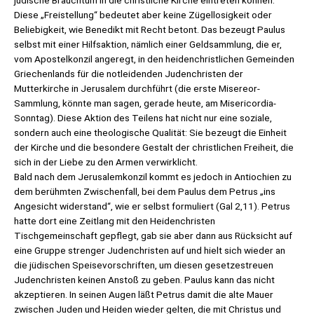
Diese „Freistellung“ bedeutet aber keine Zügellosigkeit oder
Beliebigkeit, wie Benedikt mit Recht betont. Das bezeugt Paulus
selbst mit einer Hilfsaktion, nämlich einer Geldsammlung, die er,
vom Apostelkonzil angeregt, in den heidenchristlichen Gemeinden
Griechenlands für die notleidenden Judenchristen der
Mutterkirche in Jerusalem durchführt (die erste Misereor-
Sammlung, könnte man sagen, gerade heute, am Misericordia-
Sonntag). Diese Aktion des Teilens hat nicht nur eine soziale,
sondern auch eine theologische Qualität: Sie bezeugt die Einheit
der Kirche und die besondere Gestalt der christlichen Freiheit, die
sich in der Liebe zu den Armen verwirklicht.
Bald nach dem Jerusalemkonzil kommt es jedoch in Antiochien zu
dem berühmten Zwischenfall, bei dem Paulus dem Petrus „ins
Angesicht widerstand“, wie er selbst formuliert (Gal 2,11). Petrus
hatte dort eine Zeitlang mit den Heidenchristen
Tischgemeinschaft gepflegt, gab sie aber dann aus Rücksicht auf
eine Gruppe strenger Judenchristen auf und hielt sich wieder an
die jüdischen Speisevorschriften, um diesen gesetzestreuen
Judenchristen keinen Anstoß zu geben. Paulus kann das nicht
akzeptieren. In seinen Augen läßt Petrus damit die alte Mauer
zwischen Juden und Heiden wieder gelten, die mit Christus und