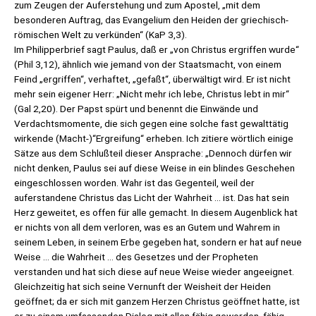
zum Zeugen der Auferstehung und zum Apostel, „mit dem
besonderen Auftrag, das Evangelium den Heiden der griechisch-
römischen Welt zu verkünden“ (KaP 3,3).
Im Philipperbrief sagt Paulus, daß er „von Christus ergriffen wurde“
(Phil 3,12), ähnlich wie jemand von der Staatsmacht, von einem
Feind „ergriffen“, verhaftet, „gefaßt“, überwältigt wird. Er ist nicht
mehr sein eigener Herr: „Nicht mehr ich lebe, Christus lebt in mir“
(Gal 2,20). Der Papst spürt und benennt die Einwände und
Verdachtsmomente, die sich gegen eine solche fast gewalttätig
wirkende (Macht-)“Ergreifung“ erheben. Ich zitiere wörtlich einige
Sätze aus dem Schlußteil dieser Ansprache: „Dennoch dürfen wir
nicht denken, Paulus sei auf diese Weise in ein blindes Geschehen
eingeschlossen worden. Wahr ist das Gegenteil, weil der
auferstandene Christus das Licht der Wahrheit … ist. Das hat sein
Herz geweitet, es offen für alle gemacht. In diesem Augenblick hat
er nichts von all dem verloren, was es an Gutem und Wahrem in
seinem Leben, in seinem Erbe gegeben hat, sondern er hat auf neue
Weise … die Wahrheit … des Gesetzes und der Propheten
verstanden und hat sich diese auf neue Weise wieder angeeignet.
Gleichzeitig hat sich seine Vernunft der Weisheit der Heiden
geöffnet; da er sich mit ganzem Herzen Christus geöffnet hatte, ist