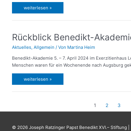
weiterlesen »
Rückblick Benedikt-Akademi
Aktuelles
,
Allgemein
/ Von
Martina Heim
Benedikt-Akademie 5. – 7. April 2024 im Exerzitienhaus 
Menschen waren für ein Wochenende nach Augsburg ge
weiterlesen »
1
2
3
© 2026
Joseph Ratzinger Papst Benedikt XVI.– Stiftung
| 