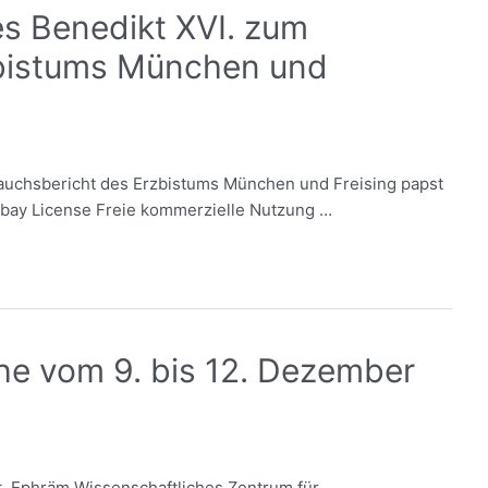
es Benedikt XVI. zum
zbistums München und
rauchsbericht des Erzbistums München und Freising papst
xabay License Freie kommerzielle Nutzung …
he vom 9. bis 12. Dezember
. Ephräm Wissenschaftliches Zentrum für