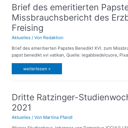
Brief des emeritierten Papst
Missbrauchsbericht des Er
Freising
Aktuelles
/ Von
Redaktion
Brief des emeritierten Papstes Benedikt XVI. zum Missb
papst benedikt xvi vatikan, Quelle: legabbiedelcuore, Pi
weiterlesen »
Dritte Ratzinger-Studienwoc
2021
Aktuelles
/ Von
Martina Pfandl
Wiener Studienhaus Johannes von Damaskus (CCVU) / St