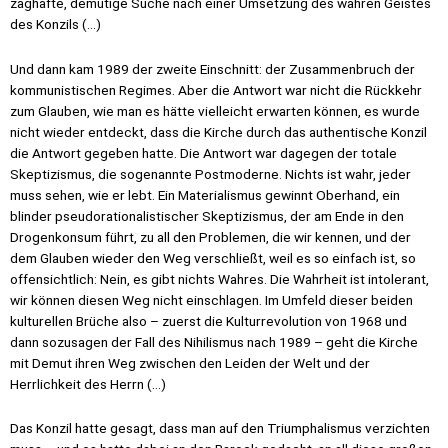
zaghafte, demütige Suche nach einer Umsetzung des wahren Geistes
des Konzils (…)
Und dann kam 1989 der zweite Einschnitt: der Zusammenbruch der
kommunistischen Regimes. Aber die Antwort war nicht die Rückkehr
zum Glauben, wie man es hätte vielleicht erwarten können, es wurde
nicht wieder entdeckt, dass die Kirche durch das authentische Konzil
die Antwort gegeben hatte. Die Antwort war dagegen der totale
Skeptizismus, die sogenannte Postmoderne. Nichts ist wahr, jeder
muss sehen, wie er lebt. Ein Materialismus gewinnt Oberhand, ein
blinder pseudorationalistischer Skeptizismus, der am Ende in den
Drogenkonsum führt, zu all den Problemen, die wir kennen, und der
dem Glauben wieder den Weg verschließt, weil es so einfach ist, so
offensichtlich: Nein, es gibt nichts Wahres. Die Wahrheit ist intolerant,
wir können diesen Weg nicht einschlagen. Im Umfeld dieser beiden
kulturellen Brüche also – zuerst die Kulturrevolution von 1968 und
dann sozusagen der Fall des Nihilismus nach 1989 – geht die Kirche
mit Demut ihren Weg zwischen den Leiden der Welt und der
Herrlichkeit des Herrn (…)
Das Konzil hatte gesagt, dass man auf den Triumphalismus verzichten