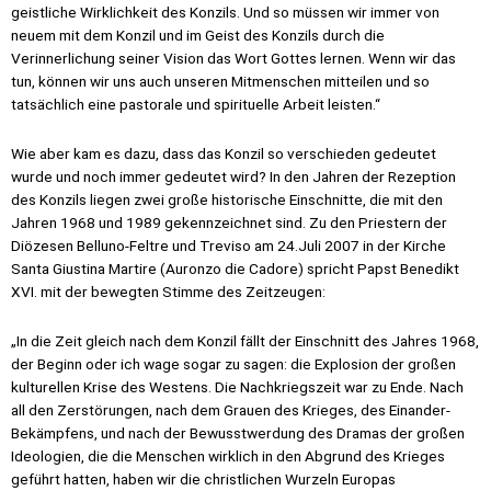
geistliche Wirklichkeit des Konzils. Und so müssen wir immer von
neuem mit dem Konzil und im Geist des Konzils durch die
Verinnerlichung seiner Vision das Wort Gottes lernen. Wenn wir das
tun, können wir uns auch unseren Mitmenschen mitteilen und so
tatsächlich eine pastorale und spirituelle Arbeit leisten.“
Wie aber kam es dazu, dass das Konzil so verschieden gedeutet
wurde und noch immer gedeutet wird? In den Jahren der Rezeption
des Konzils liegen zwei große historische Einschnitte, die mit den
Jahren 1968 und 1989 gekennzeichnet sind. Zu den Priestern der
Diözesen Belluno-Feltre und Treviso am 24.Juli 2007 in der Kirche
Santa Giustina Martire (Auronzo die Cadore) spricht Papst Benedikt
XVI. mit der bewegten Stimme des Zeitzeugen:
„In die Zeit gleich nach dem Konzil fällt der Einschnitt des Jahres 1968,
der Beginn oder ich wage sogar zu sagen: die Explosion der großen
kulturellen Krise des Westens. Die Nachkriegszeit war zu Ende. Nach
all den Zerstörungen, nach dem Grauen des Krieges, des Einander-
Bekämpfens, und nach der Bewusstwerdung des Dramas der großen
Ideologien, die die Menschen wirklich in den Abgrund des Krieges
geführt hatten, haben wir die christlichen Wurzeln Europas