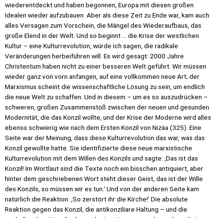
wiederentdeckt und haben begonnen, Europa mit diesen großen
Idealen wieder aufzubauen. Aber als diese Zeit zu Ende war, kam auch
alles Versagen zum Vorschein, die Mängel des Wiederaufbaus, das
große Elend in der Welt. Und so beginnt … die Krise der westlichen
Kultur – eine Kulturrevolution, würde ich sagen, die radikale
Veränderungen herbeiführen will. Es wird gesagt: 2000 Jahre
Christentum haben nicht zu einer besseren Welt geführt. Wir müssen
wieder ganz von vorn anfangen, auf eine vollkommen neue Art; der
Marxismus scheint die wissenschaftliche Lösung zu sein, um endlich
die neue Welt zu schaffen. Und in diesem – um es so auszudrücken –
schweren, großen Zusammenstoß zwischen der neuen und gesunden
Modernität, die das Konzil wollte, und der Krise der Moderne wird alles
ebenso schwierig wie nach dem Ersten Konzil von Nizäa (325). Eine
Seite war der Meinung, dass diese Kulturrevolution das war, was das
Konzil gewollte hatte. Sie identifizierte diese neue marxistische
Kulturrevolution mit dem Willen des Konzils und sagte: ‚Das ist das
Konzil! Im Wortlaut sind die Texte noch ein bisschen antiquiert, aber
hinter dem geschriebenen Wort steht dieser Geist, das ist der Wille
des Konzils, so müssen wir es tun.‘ Und von der anderen Seite kam
natürlich die Reaktion: ‚So zerstört ihr die Kirche!‘ Die absolute
Reaktion gegen das Konzil, die antikonziliare Haltung – und die