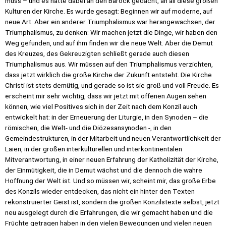
muss – und es hatte dabei an den Barock gedacht, an all diese großen
Kulturen der Kirche. Es wurde gesagt: Beginnen wir auf moderne, auf
neue Art. Aber ein anderer Triumphalismus war herangewachsen, der
Triumphalismus, zu denken: Wir machen jetzt die Dinge, wir haben den
Weg gefunden, und auf ihm finden wir die neue Welt. Aber die Demut
des Kreuzes, des Gekreuzigten schließt gerade auch diesen
Triumphalismus aus. Wir müssen auf den Triumphalismus verzichten,
dass jetzt wirklich die große Kirche der Zukunft entsteht. Die Kirche
Christi ist stets demütig, und gerade so ist sie groß und voll Freude. Es
erscheint mir sehr wichtig, dass wir jetzt mit offenen Augen sehen
können, wie viel Positives sich in der Zeit nach dem Konzil auch
entwickelt hat: in der Erneuerung der Liturgie, in den Synoden – die
römischen, die Welt- und die Diözesansynoden -, in den
Gemeindestrukturen, in der Mitarbeit und neuen Verantwortlichkeit der
Laien, in der großen interkulturellen und interkontinentalen
Mitverantwortung, in einer neuen Erfahrung der Katholizität der Kirche,
der Einmütigkeit, die in Demut wächst und die dennoch die wahre
Hoffnung der Welt ist. Und so müssen wir, scheint mir, das große Erbe
des Konzils wieder entdecken, das nicht ein hinter den Texten
rekonstruierter Geist ist, sondern die großen Konzilstexte selbst, jetzt
neu ausgelegt durch die Erfahrungen, die wir gemacht haben und die
Früchte getragen haben in den vielen Bewegungen und vielen neuen