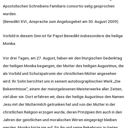
Apostolischen Schreibens Familiaris consortio selig gesprochen
wurden.
(Benedikt XVI., Ansprache zum Angelusgebet am 30. August 2009)
Vorbild in diesem Sinn ist für Papst Benedikt insbesondere die heilige
Monika.
Vor drei Tagen, am 27. August, haben wir den liturgischen Gedenktag
der heiligen Monika begangen, der Mutter des heiligen Augustinus, die
als Vorbild und Schutzpatronin der christlichen Mütter angesehen
wird. Ihr Sohn berichtet uns in seinem autobiographischen Werk „Die
Bekenntnisse“, einem der meistgelesenen Meisterwerke aller Zeiten,
viel über sie. Dort erfahren wir, dass der heilige Augustinus den Namen
Jesu mit der Muttermilch getrunken hat und von der Mutter in der
christlichen Religion erzogen wurde, deren Prinzipien ihm auch in den
Jahren der geistlichen und moralischen Wirren eingeprägt bleiben
werden. Monika hörte nie auf, für ihn und seine Bekehrung zu beten,