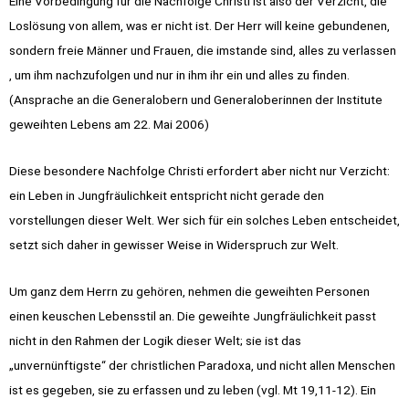
Eine Vorbedingung für die Nachfolge Christi ist also der Verzicht, die
Loslösung von allem, was er nicht ist. Der Herr will keine gebundenen,
sondern freie Männer und Frauen, die imstande sind, alles zu verlassen
, um ihm nachzufolgen und nur in ihm ihr ein und alles zu finden.
(Ansprache an die Generalobern und Generaloberinnen der Institute
geweihten Lebens am 22. Mai 2006)
Diese besondere Nachfolge Christi erfordert aber nicht nur Verzicht:
ein Leben in Jungfräulichkeit entspricht nicht gerade den
vorstellungen dieser Welt. Wer sich für ein solches Leben entscheidet,
setzt sich daher in gewisser Weise in Widerspruch zur Welt.
Um ganz dem Herrn zu gehören, nehmen die geweihten Personen
einen keuschen Lebensstil an. Die geweihte Jungfräulichkeit passt
nicht in den Rahmen der Logik dieser Welt; sie ist das
„unvernünftigste“ der christlichen Paradoxa, und nicht allen Menschen
ist es gegeben, sie zu erfassen und zu leben (vgl. Mt 19,11-12). Ein