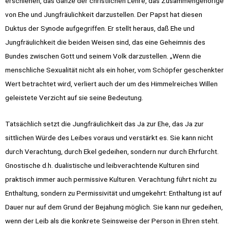
erschienen, das Ganze der christlichen Lehre, das Zusammengehörige
von Ehe und Jungfräulichkeit darzustellen. Der Papst hat diesen
Duktus der Synode aufgegriffen. Er stellt heraus, daß Ehe und
Jungfräulichkeit die beiden Weisen sind, das eine Geheimnis des
Bundes zwischen Gott und seinem Volk darzustellen. „Wenn die
menschliche Se­xualität nicht als ein hoher, vom Schöpfer geschenkter
Wert betrachtet wird, verliert auch der um des Himmelreiches Willen
geleistete Verzicht auf sie seine Bedeutung.
Tatsächlich setzt die Jungfräulichkeit das Ja zur Ehe, das Ja zur
sittlichen Würde des Leibes voraus und verstärkt es. Sie kann nicht
durch Verachtung, durch Ekel gedeihen, sondern nur durch Ehrfurcht.
Gnostische d.h. dualistische und leibverachtende Kulturen sind
praktisch immer auch permissive Kulturen. Verachtung führt nicht zu
Enthaltung, sondern zu Permissivität und umgekehrt: Enthaltung ist auf
Dauer nur auf dem Grund der Bejahung möglich. Sie kann nur gedeihen,
wenn der Leib als die konkrete Seinsweise der Person in Ehren steht.