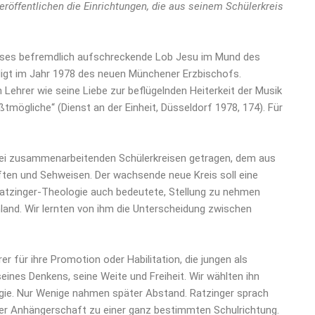
eröffentlichen die Einrichtungen, die aus seinem Schülerkreis
Dieses befremdlich aufschreckende Lob Jesu im Mund des
igt im Jahr 1978 des neuen Münchener Erzbischofs.
Lehrer wie seine Liebe zur beflügelnden Heiterkeit der Musik
ögliche“ (Dienst an der Einheit, Düsseldorf 1978, 174). Für
zwei zusammenarbeitenden Schülerkreisen getragen, dem aus
nften und Sehweisen. Der wachsende neue Kreis soll eine
 Ratzinger-Theologie auch bedeutete, Stellung zu nehmen
chland. Wir lernten von ihm die Unterscheidung zwischen
er für ihre Promotion oder Habilitation, die jungen als
seines Denkens, seine Weite und Freiheit. Wir wählten ihn
ogie. Nur Wenige nahmen später Abstand. Ratzinger sprach
iner Anhängerschaft zu einer ganz bestimmten Schulrichtung.