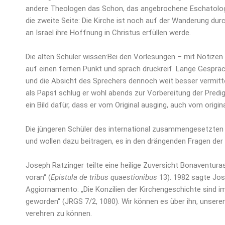
andere Theologen das Schon, das angebrochene Eschatologi
die zweite Seite: Die Kirche ist noch auf der Wanderung du
an Israel ihre Hoffnung in Christus erfüllen werde.
Die alten Schüler wissen:Bei den Vorlesungen – mit Notizen
auf einen fernen Punkt und sprach druckreif. Lange Gesprä
und die Absicht des Sprechers dennoch weit besser vermitte
als Papst schlug er wohl abends zur Vorbereitung der Predi
ein Bild dafür, dass er vom Original ausging, auch vom origi
Die jüngeren Schüler des international zusammengesetzten 
und wollen dazu beitragen, es in den drängenden Fragen der 
Joseph Ratzinger teilte eine heilige Zuversicht Bonaventura
voran“ (
Epistula de tribus quaestionibus
13). 1982 sagte Jos
Aggiornamento: „Die Konzilien der Kirchengeschichte sind 
geworden“ (JRGS 7/2, 1080). Wir können es über ihn, unseren
verehren zu können.