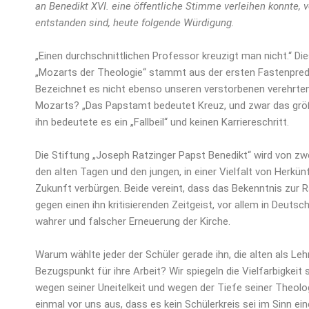
an Benedikt XVI. eine öffentliche Stimme verleihen konnte, v
entstanden sind, heute folgende Würdigung.
„Einen durchschnittlichen Professor kreuzigt man nicht.“ 
„Mozarts der Theologie“ stammt aus der ersten Fastenpred
Bezeichnet es nicht ebenso unseren verstorbenen verehrten 
Mozarts? „Das Papstamt bedeutet Kreuz, und zwar das größtm
ihn bedeutete es ein „Fallbeil“ und keinen Karriereschritt.
Die Stiftung „Joseph Ratzinger Papst Benedikt“ wird von 
den alten Tagen und den jungen, in einer Vielfalt von Herkü
Zukunft verbürgen. Beide vereint, dass das Bekenntnis zur
gegen einen ihn kritisierenden Zeitgeist, vor allem in Deuts
wahrer und falscher Erneuerung der Kirche.
Warum wählte jeder der Schüler gerade ihn, die alten als Lehr
Bezugspunkt für ihre Arbeit? Wir spiegeln die Vielfarbigkeit 
wegen seiner Uneitelkeit und wegen der Tiefe seiner Theol
einmal vor uns aus, dass es kein Schülerkreis sei im Sinn e