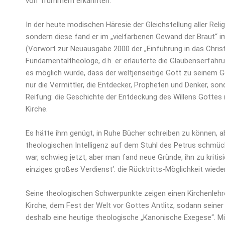
von Trümmern erkannten.
In der heute modischen Häresie der Gleichstellung aller Relig
sondern diese fand er im „vielfarbenen Gewand der Braut“ i
(Vorwort zur Neuausgabe 2000 der „Einführung in das Christ
Fundamentaltheologe, d.h. er erläuterte die Glaubenserfahru
es möglich wurde, dass der weltjenseitige Gott zu seinem 
nur die Vermittler, die Entdecker, Propheten und Denker, so
Reifung: die Geschichte der Entdeckung des Willens Gottes 
Kirche.
Es hätte ihm genügt, in Ruhe Bücher schreiben zu können, abe
theologischen Intelligenz auf dem Stuhl des Petrus schmück
war, schwieg jetzt, aber man fand neue Gründe, ihn zu kritisi
einziges großes Verdienst‘: die Rücktritts-Möglichkeit wiede
Seine theologischen Schwerpunkte zeigen einen Kirchenlehre
Kirche, dem Fest der Welt vor Gottes Antlitz, sodann seine
deshalb eine heutige theologische „Kanonische Exegese“. Mit