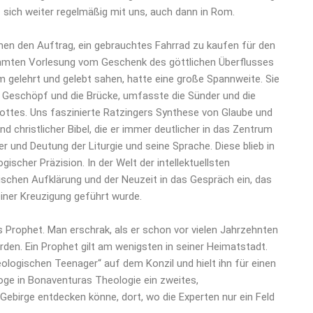
f sich weiter regelmäßig mit uns, auch dann in Rom.
men den Auftrag, ein gebrauchtes Fahrrad zu kaufen für den
rühmten Vorlesung vom Geschenk des göttlichen Überflusses
m gelehrt und gelebt sahen, hatte eine große Spannweite. Sie
Geschöpf und die Brücke, umfasste die Sünder und die
Gottes. Uns faszinierte Ratzingers Synthese von Glaube und
d christlicher Bibel, die er immer deutlicher in das Zentrum
er und Deutung der Liturgie und seine Sprache. Diese blieb in
scher Präzision. In der Welt der intellektuellsten
ischen Aufklärung und der Neuzeit in das Gespräch ein, das
iner Kreuzigung geführt wurde.
als Prophet. Man erschrak, als er schon vor vielen Jahrzehnten
rden. Ein Prophet gilt am wenigsten in seiner Heimatstadt.
ologischen Teenager“ auf dem Konzil und hielt ihn für einen
loge in Bonaventuras Theologie ein zweites,
irge entdecken könne, dort, wo die Experten nur ein Feld