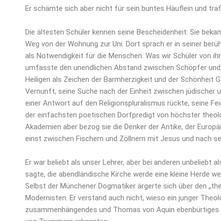
Er schämte sich aber nicht für sein buntes Häuflein und tra
Die ältesten Schüler kennen seine Bescheidenheit: Sie beka
Weg von der Wohnung zur Uni. Dort sprach er in seiner be
als Notwendigkeit für die Menschen. Was wir Schüler von ih
umfasste den unendlichen Abstand zwischen Schöpfer und 
Heiligen als Zeichen der Barmherzigkeit und der Schönheit 
Vernunft, seine Suche nach der Einheit zwischen jüdischer un
einer Antwort auf den Religionspluralismus rückte, seine Fei
der einfachsten poetischen Dorfpredigt von höchster theologi
Akademien aber bezog sie die Denker der Antike, der Europä
einst zwischen Fischern und Zöllnern mit Jesus und nach se
Er war beliebt als unser Lehrer, aber bei anderen unbeliebt 
sagte, die abendländische Kirche werde eine kleine Herde we
Selbst der Münchener Dogmatiker ärgerte sich über den „the
Modernisten. Er verstand auch nicht, wieso ein junger Theo
zusammenhängendes und Thomas von Aquin ebenbürtiges Geb