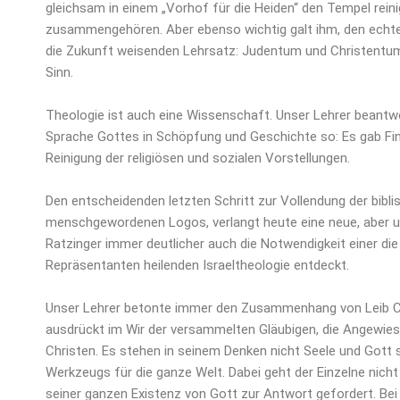
gleichsam in einem „Vorhof für die Heiden“ den Tempel rein
zusammengehören. Aber ebenso wichtig galt ihm, den echte
die Zukunft weisenden Lehrsatz: Judentum und Christentum s
Sinn.
Theologie ist auch eine Wissenschaft. Unser Lehrer beant
Sprache Gottes in Schöpfung und Geschichte so: Es gab Fin
Reinigung der religiösen und sozialen Vorstellungen.
Den entscheidenden letzten Schritt zur Vollendung der bibl
menschgewordenen Logos, verlangt heute eine neue, aber un
Ratzinger immer deutlicher auch die Notwendigkeit einer di
Repräsentanten heilenden Israeltheologie entdeckt.
Unser Lehrer betonte immer den Zusammenhang von Leib Christ
ausdrückt im Wir der versammelten Gläubigen, die Angewies
Christen. Es stehen in seinem Denken nicht Seele und Gott 
Werkzeugs für die ganze Welt. Dabei geht der Einzelne nicht
seiner ganzen Existenz von Gott zur Antwort gefordert. Be