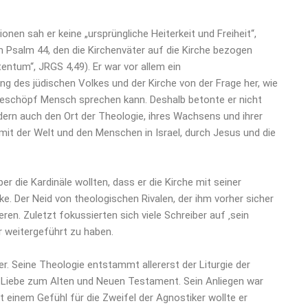
ionen sah er keine „ursprüngliche Heiterkeit und Freiheit“,
m Psalm 44, den die Kirchenväter auf die Kirche bezogen
entum“, JRGS 4,49). Er war vor allem ein
ng des jüdischen Volkes und der Kirche von der Frage her, wie
Geschöpf Mensch sprechen kann. Deshalb betonte er nicht
ndern auch den Ort der Theologie, ihres Wachsens und ihrer
mit der Welt und den Menschen in Israel, durch Jesus und die
r die Kardinäle wollten, dass er die Kirche mit seiner
e. Der Neid von theologischen Rivalen, der ihm vorher sicher
eren. Zuletzt fokussierten sich viele Schreiber auf ‚sein
r weitergeführt zu haben.
r. Seine Theologie entstammt allererst der Liturgie der
r Liebe zum Alten und Neuen Testament. Sein Anliegen war
 einem Gefühl für die Zweifel der Agnostiker wollte er