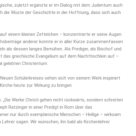
sche, zuletzt ergänzte er im Dialog mit dem Judentum auch
rch die Wüste der Geschichte in der Hoffnung, dass sich auch
 auf einem kleinen Zettelchen – konzentrierte er seine Augen
chsbeiträge anderer konnte er in aller Kürze zusammenfassen
ln als dessen langes Bemühen. Als Prediger, als Bischof und
gt das griechische Evangelium auf dem Nachttischlein auf –
nal gelebten Christentum.
Neuen Schülerkreises sehen sich von seinem Werk inspiriert
Kirche heute zur Wirkung zu bringen.
s: „Die Werke Christi gehen nicht rückwärts, sondern schreiten
eph Ratzinger in einer Predigt in Rom über das
immer nur durch exemplarische Menschen – Heilige – wirksam
 Lehrer sagen. Wir wünschen, ihn bald als Kirchenlehrer