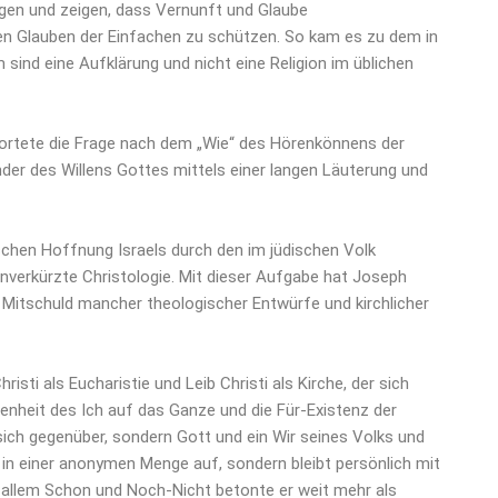
igen und zeigen, dass Vernunft und Glaube
n Glauben der Einfachen zu schützen. So kam es zu dem in
ind eine Aufklärung und nicht eine Religion im üblichen
wortete die Frage nach dem „Wie“ des Hörenkönnens der
der des Willens Gottes mittels einer langen Läuterung und
ischen Hoffnung Israels durch den im jüdischen Volk
verkürzte Christologie. Mit dieser Aufgabe hat Joseph
e Mitschuld mancher theologischer Entwürfe und kirchlicher
i als Eucharistie und Leib Christi als Kirche, der sich
enheit des Ich auf das Ganze und die Für-Existenz der
sich gegenüber, sondern Gott und ein Wir seines Volks und
 in einer anonymen Menge auf, sondern bleibt persönlich mit
i allem Schon und Noch-Nicht betonte er weit mehr als