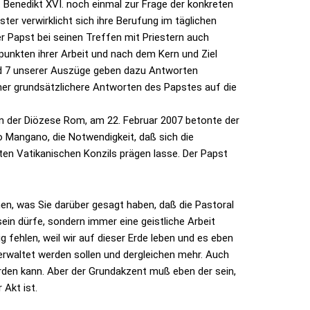
 Benedikt XVI. noch einmal zur Frage der konkreten
ster verwirklicht sich ihre Berufung im täglichen
er Papst bei seinen Treffen mit Priestern auch
unkten ihrer Arbeit und nach dem Kern und Ziel
nd 7 unserer Auszüge geben dazu Antworten
eher grundsätzlichere Antworten des Papstes auf die
rn der Diözese Rom, am 22. Februar 2007 betonte der
o Mangano, die Notwendigkeit, daß sich die
en Vatikanischen Konzils prägen lasse. Der Papst
hen, was Sie darüber gesagt haben, daß die Pastoral
sein dürfe, sondern immer eine geistliche Arbeit
g fehlen, weil wir auf dieser Erde leben und es eben
 verwaltet werden sollen und dergleichen mehr. Auch
erden kann. Aber der Grundakzent muß eben der sein,
 Akt ist.