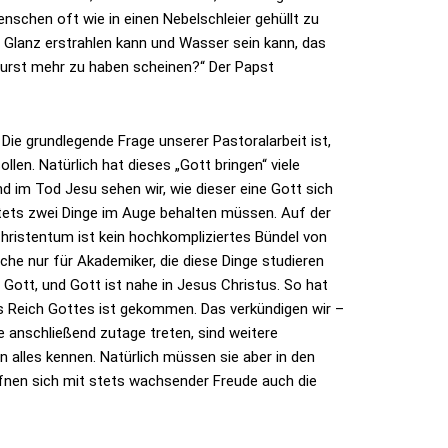
nschen oft wie in einen Nebelschleier gehüllt zu
m Glanz erstrahlen kann und Wasser sein kann, das
 Durst mehr zu haben scheinen?“ Der Papst
 Die grundlegende Frage unserer Pastoralarbeit ist,
len. Natürlich hat dieses „Gott bringen“ viele
d im Tod Jesu sehen wir, wie dieser eine Gott sich
 stets zwei Dinge im Auge behalten müssen. Auf der
 Christentum ist kein hochkompliziertes Bündel von
che nur für Akademiker, die diese Dinge studieren
 Gott, und Gott ist nahe in Jesus Christus. So hat
 Reich Gottes ist gekommen. Das verkündigen wir –
e anschließend zutage treten, sind weitere
 alles kennen. Natürlich müssen sie aber in den
ffnen sich mit stets wachsender Freude auch die