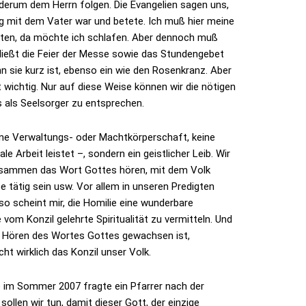
derum dem Herrn folgen. Die Evangelien sagen uns,
g mit dem Vater war und betete. Ich muß hier meine
eten, da möchte ich schlafen. Aber dennoch muß
hließt die Feier der Messe sowie das Stundengebet
n sie kurz ist, ebenso ein wie den Rosenkranz. Aber
wichtig. Nur auf diese Weise können wir die nötigen
 als Seelsorger zu entsprechen.
keine Verwaltungs- oder Machtkörperschaft, keine
 Arbeit leistet –, sondern ein geistlicher Leib. Wir
usammen das Wort Gottes hören, mit dem Volk
e tätig sein usw. Vor allem in unseren Predigten
 so scheint mir, die Homilie eine wunderbare
vom Konzil gelehrte Spiritualität zu vermitteln. Und
im Hören des Wortes Gottes gewachsen ist,
ht wirklich das Konzil unser Volk.
e im Sommer 2007 fragte ein Pfarrer nach der
llen wir tun, damit dieser Gott, der einzige