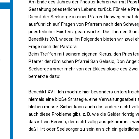
Am Ende des Jahres der Priester kehren wir mit Papst
Gestaltung priesterlichen Lebens zurück. Für viele Prie
Dienst der Seelsorge in einer Pfarrei. Deswegen hat d
ausführlich auf Fragen von Pfarrern nach den Schwerp
priesterlicher Existenz geantwortet. Die Themen 3 u
Benedikts XVI. wieder. Im Folgenden bieten wir zwei 
Frage nach der Pastoral.
Beim Treffen mit seinem eigenen Klerus, den Prieste
n
Pfarrer der römischen Pfarrei San Gelasio, Don Angel
Seelsorge immer mehr von der Ekklesiologie des Zweit
bemerkte dazu:
Benedikt XVI.: Ich möchte hier besonders unterstreic
niemals eine bloße Strategie, eine Verwaltungsarbeit 
bleiben müsse. Sicher kann auch das andere nicht völli
auch diese Probleme gibt, z. B. wie die Gelder richtig
das ist ein Bereich, der nicht völlig ausgeklammert w
daß Hirt oder Seelsorger zu sein an sich ein geistlicher