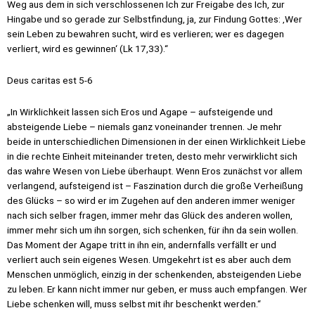
Weg aus dem in sich verschlossenen Ich zur Freigabe des Ich, zur
Hingabe und so gerade zur Selbstfindung, ja, zur Findung Gottes: ‚Wer
sein Leben zu bewahren sucht, wird es verlieren; wer es dagegen
verliert, wird es gewinnen‘ (Lk 17,33).“
Deus caritas est 5-6
„In Wirklichkeit lassen sich Eros und Agape – aufsteigende und
absteigende Liebe – niemals ganz voneinander trennen. Je mehr
beide in unterschiedlichen Dimensionen in der einen Wirklichkeit Liebe
in die rechte Einheit miteinander treten, desto mehr verwirklicht sich
das wahre Wesen von Liebe überhaupt. Wenn Eros zunächst vor allem
verlangend, aufsteigend ist – Faszination durch die große Verheißung
des Glücks – so wird er im Zugehen auf den anderen immer weniger
nach sich selber fragen, immer mehr das Glück des anderen wollen,
immer mehr sich um ihn sorgen, sich schenken, für ihn da sein wollen.
Das Moment der Agape tritt in ihn ein, andernfalls verfällt er und
verliert auch sein eigenes Wesen. Umgekehrt ist es aber auch dem
Menschen unmöglich, einzig in der schenkenden, absteigenden Liebe
zu leben. Er kann nicht immer nur geben, er muss auch empfangen. Wer
Liebe schenken will, muss selbst mit ihr beschenkt werden.“