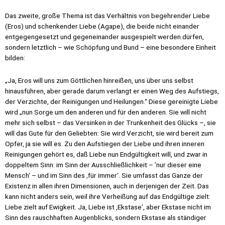
Das zweite, große Thema ist das Verhältnis von begehrender Liebe
(Eros) und schenkender Liebe (Agape), die beide nicht einander
entgegengesetzt und gegeneinander ausgespielt werden dürfen,
sondern letztlich – wie Schöpfung und Bund – eine besondere Einheit
bilden:
„Ja, Eros will uns zum Göttlichen hinreißen, uns über uns selbst
hinausführen, aber gerade darum verlangt er einen Weg des Aufstiegs,
der Verzichte, der Reinigungen und Heilungen.“ Diese gereinigte Liebe
wird „nun Sorge um den anderen und für den anderen. Sie will nicht
mehr sich selbst – das Versinken in der Trunkenheit des Glücks –, sie
will das Gute für den Geliebten: Sie wird Verzicht, sie wird bereit zum
Opfer, ja sie will es. Zu den Aufstiegen der Liebe und ihren inneren
Reinigungen gehört es, daß Liebe nun Endgültigkeit will, und zwar in
doppeltem Sinn: im Sinn der Ausschließlichkeit – ’nur dieser eine
Mensch‘ – und im Sinn des ‚für immer‘. Sie umfasst das Ganze der
Existenz in allen ihren Dimensionen, auch in derjenigen der Zeit. Das
kann nicht anders sein, weil ihre Verheißung auf das Endgültige zielt:
Liebe zielt auf Ewigkeit. Ja, Liebe ist ‚Ekstase‘, aber Ekstase nicht im
Sinn des rauschhaften Augenblicks, sondern Ekstase als ständiger