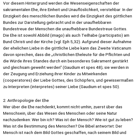
Vor diesem Hintergrund werden die Wesenseigenschaften der
sakramentalen Ehe, ihre Einheit und Unauflöslichkeit, verstehbar: In der
Einzigkeit des menschlichen Bundes wird die Einzigkeit des göttlichen
Bundes zur Darstellung gebracht und in der unaufhebbaren
Bundestreue der Menschen die unaufhebbare Bundestreue Gottes.
Die Ehe ist sowohl Abbild (imago) als auch Teilhabe (participatio) am
Bund Christi und der Kirche (vgl. Eph 5,32). Aufgrund dieser Aufnahme
der ehelichen Liebe in die göttliche Liebe kann das Zweite Vaticanum
davon sprechen, dass die „christlichen Eheleute für die Pflichten und
die Würde ihres Standes durch ein besonderes Sakrament gestärkt
und gleichsam geweiht werden“ (Gaudium et spes 48); sie werden in
der Zeugung und Erziehung ihrer Kinder zu Mitwirkenden
(cooperatores) der Liebe Gottes, des Schöpfers, und gewissermaßen
zu Interpreten (interpretes) seiner Liebe (Gaudium et spes 50).
2. Anthropologie der Ehe
Wer über die Ehe nachdenkt, kommt nicht umhin, zuerst über das
Menschsein, über das Wesen des Menschen oder seine Natur
nachzudenken: Wer bin ich? Was ist der Mensch? Wie ist gut zu leben?
Was ist die Bestimmung des Menschen? Die Bibel antwortet: Der
Mensch ist nach dem Bild Gottes geschaffen, nach seinem Bild und